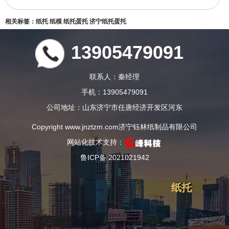
相关标签：
纸托
纸模
纸托蛋托
济宁纸托蛋托
13905479091
联系人：秦经理
手机：13905479091
公司地址：山东济宁市任唐经济开发区河东
Copyright www.jnztzm.com
济宁钰林纸制品有限公司
网站化技术支持：
鲁ICP备 2021021942
纸托