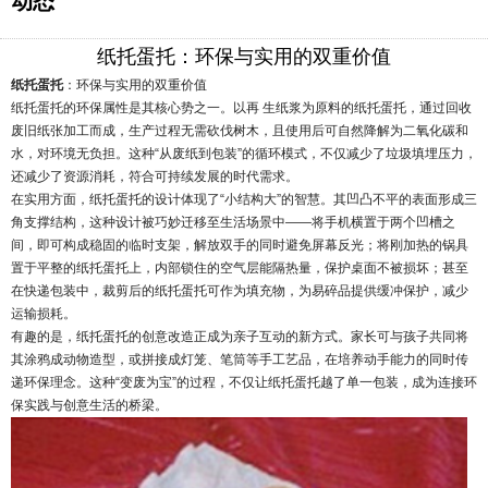
动态
纸托蛋托：环保与实用的双重价值
纸托蛋托
：环保与实用的双重价值
纸托蛋托的环保属性是其核心势之一。以再 生纸浆为原料的纸托蛋托，通过回收
废旧纸张加工而成，生产过程无需砍伐树木，且使用后可自然降解为二氧化碳和
水，对环境无负担。这种“从废纸到包装”的循环模式，不仅减少了垃圾填埋压力，
还减少了资源消耗，符合可持续发展的时代需求。
在实用方面，纸托蛋托的设计体现了“小结构大”的智慧。其凹凸不平的表面形成三
角支撑结构，这种设计被巧妙迁移至生活场景中——将手机横置于两个凹槽之
间，即可构成稳固的临时支架，解放双手的同时避免屏幕反光；将刚加热的锅具
置于平整的纸托蛋托上，内部锁住的空气层能隔热量，保护桌面不被损坏；甚至
在快递包装中，裁剪后的纸托蛋托可作为填充物，为易碎品提供缓冲保护，减少
运输损耗。
有趣的是，纸托蛋托的创意改造正成为亲子互动的新方式。家长可与孩子共同将
其涂鸦成动物造型，或拼接成灯笼、笔筒等手工艺品，在培养动手能力的同时传
递环保理念。这种“变废为宝”的过程，不仅让纸托蛋托越了单一包装，成为连接环
保实践与创意生活的桥梁。